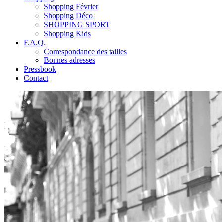
Shopping Février
Shopping Déco
SHOPPING SPORT
Shopping Kids
F.A.Q.
Correspondance des tailles
Bonnes adresses
Pressbook
Contact