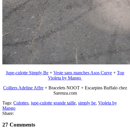
Jupe-culotte Simply Be
+
Veste sans manches Asos Curve
+
Top
Violeta by Mango
Colliers Adeline Affre
+ Bracelets NOOT + Escarpins Buffalo chez
Sarenza.com
Tags:
Culottes
,
jupe-culotte grande taille
,
simply be
,
Violeta by
Mango
Share:
27 Comments