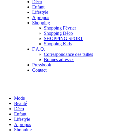
Déco
Enfant
Lifestyle
A propos
Shopping
Shopping Février
Shopping Déco
SHOPPING SPORT
Shopping Kids
F.A.Q.
Correspondance des tailles
Bonnes adresses
Pressbook
Contact
Mode
Beauté
Déco
Enfant
Lifestyle
A propos
Shopping