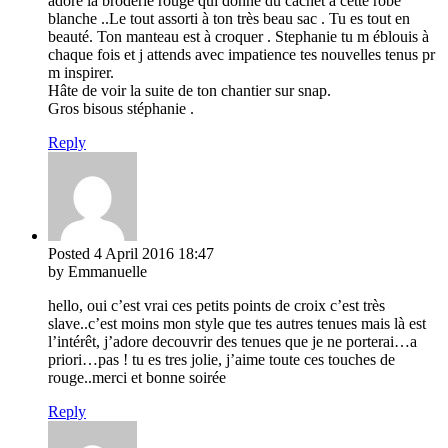
adore la broderie rouge qui donne du cachet à cette robe
blanche ..Le tout assorti à ton très beau sac . Tu es tout en
beauté. Ton manteau est à croquer . Stephanie tu m éblouis à
chaque fois et j attends avec impatience tes nouvelles tenus pr
m inspirer.
Hâte de voir la suite de ton chantier sur snap.
Gros bisous stéphanie .
Reply
Posted
4 April 2016
18:47
by Emmanuelle
hello, oui c’est vrai ces petits points de croix c’est très
slave..c’est moins mon style que tes autres tenues mais là est
l’intérêt, j’adore decouvrir des tenues que je ne porterai…a
priori…pas ! tu es tres jolie, j’aime toute ces touches de
rouge..merci et bonne soirée
Reply