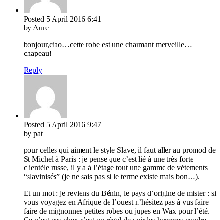
Posted
5 April 2016
6:41
by Aure
bonjour,ciao…cette robe est une charmant merveille…
chapeau!
Reply
Posted
5 April 2016
9:47
by pat
pour celles qui aiment le style Slave, il faut aller au promod de
St Michel à Paris : je pense que c’est lié à une très forte
clientèle russe, il y a à l’étage tout une gamme de vétements
“slavinisés” (je ne sais pas si le terme existe mais bon…).
Et un mot : je reviens du Bénin, le pays d’origine de mister : si
vous voyagez en Afrique de l’ouest n’hésitez pas à vus faire
faire de mignonnes petites robes ou jupes en Wax pour l’été.
Ce n’est pas cher, c’est un régal de voir les hommes coudre