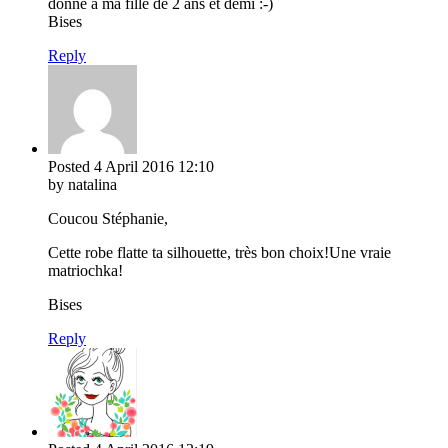
donne à ma fille de 2 ans et demi :-)
Bises
Reply
Posted
4 April 2016
12:10
by natalina
Coucou Stéphanie,
Cette robe flatte ta silhouette, très bon choix!Une vraie
matriochka!
Bises
Reply