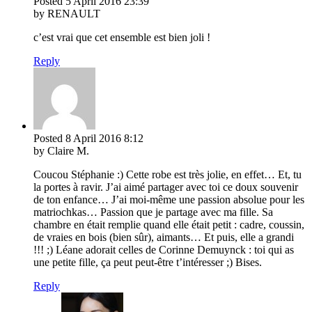
Posted
5 April 2016
23:39
by RENAULT
c’est vrai que cet ensemble est bien joli !
Reply
Posted
8 April 2016
8:12
by Claire M.
Coucou Stéphanie :) Cette robe est très jolie, en effet… Et, tu
la portes à ravir. J’ai aimé partager avec toi ce doux souvenir
de ton enfance… J’ai moi-même une passion absolue pour les
matriochkas… Passion que je partage avec ma fille. Sa
chambre en était remplie quand elle était petit : cadre, coussin,
de vraies en bois (bien sûr), aimants… Et puis, elle a grandi
!!! ;) Léane adorait celles de Corinne Demuynck : toi qui as
une petite fille, ça peut peut-être t’intéresser ;) Bises.
Reply