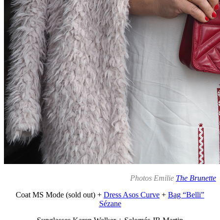
Photos Emilie
The Brunette
Coat MS Mode (sold out) +
Dress Asos Curve
+
Bag “Belli”
Sézane