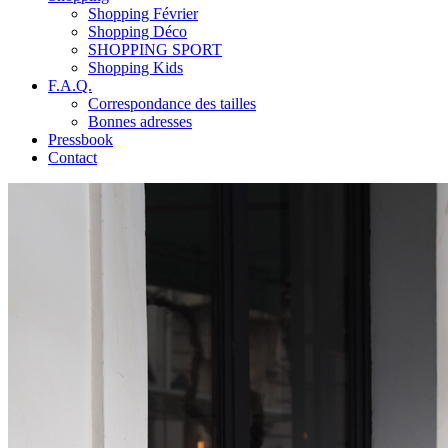
Shopping Février
Shopping Déco
SHOPPING SPORT
Shopping Kids
F.A.Q.
Correspondance des tailles
Bonnes adresses
Pressbook
Contact