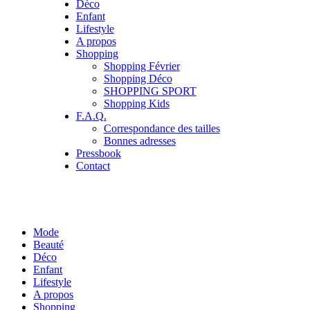
Déco
Enfant
Lifestyle
A propos
Shopping
Shopping Février
Shopping Déco
SHOPPING SPORT
Shopping Kids
F.A.Q.
Correspondance des tailles
Bonnes adresses
Pressbook
Contact
Mode
Beauté
Déco
Enfant
Lifestyle
A propos
Shopping