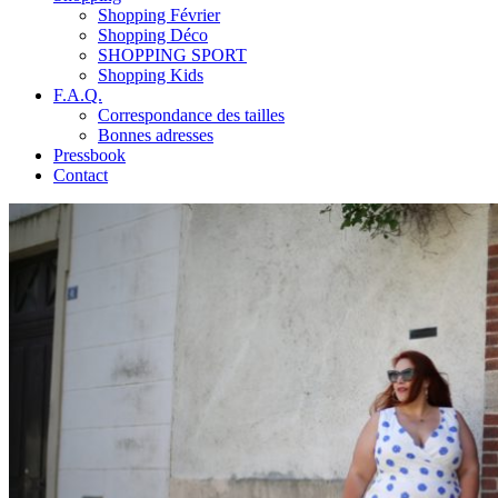
Shopping Février
Shopping Déco
SHOPPING SPORT
Shopping Kids
F.A.Q.
Correspondance des tailles
Bonnes adresses
Pressbook
Contact