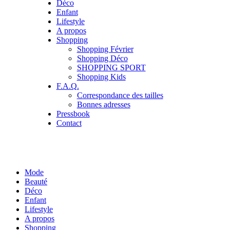
Déco
Enfant
Lifestyle
A propos
Shopping
Shopping Février
Shopping Déco
SHOPPING SPORT
Shopping Kids
F.A.Q.
Correspondance des tailles
Bonnes adresses
Pressbook
Contact
Mode
Beauté
Déco
Enfant
Lifestyle
A propos
Shopping