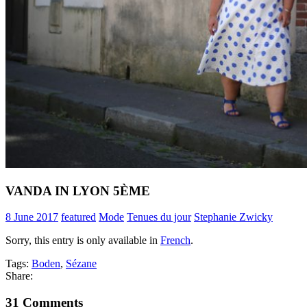
VANDA IN LYON 5ÈME
8 June 2017
featured
Mode
Tenues du jour
Stephanie Zwicky
Sorry, this entry is only available in
French
.
Tags:
Boden
,
Sézane
Share:
31 Comments