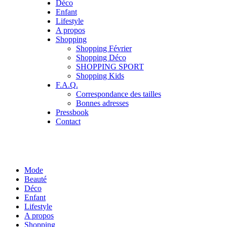
Déco
Enfant
Lifestyle
A propos
Shopping
Shopping Février
Shopping Déco
SHOPPING SPORT
Shopping Kids
F.A.Q.
Correspondance des tailles
Bonnes adresses
Pressbook
Contact
Mode
Beauté
Déco
Enfant
Lifestyle
A propos
Shopping