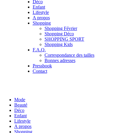
Déco
Enfant
Lifestyle
A propos
Shopping
Shopping Février
Shopping Déco
SHOPPING SPORT
Shopping Kids
F.A.Q.
Correspondance des tailles
Bonnes adresses
Pressbook
Contact
Mode
Beauté
Déco
Enfant
Lifestyle
A propos
Shopping