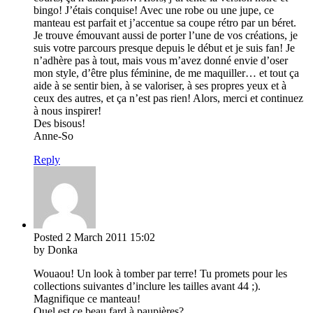
bingo! J’étais conquise! Avec une robe ou une jupe, ce
manteau est parfait et j’accentue sa coupe rétro par un béret.
Je trouve émouvant aussi de porter l’une de vos créations, je
suis votre parcours presque depuis le début et je suis fan! Je
n’adhère pas à tout, mais vous m’avez donné envie d’oser
mon style, d’être plus féminine, de me maquiller… et tout ça
aide à se sentir bien, à se valoriser, à ses propres yeux et à
ceux des autres, et ça n’est pas rien! Alors, merci et continuez
à nous inspirer!
Des bisous!
Anne-So
Reply
Posted
2 March 2011
15:02
by Donka
Wouaou! Un look à tomber par terre! Tu promets pour les
collections suivantes d’inclure les tailles avant 44 ;).
Magnifique ce manteau!
Quel est ce beau fard à paupières?