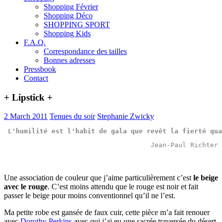
Shopping Février
Shopping Déco
SHOPPING SPORT
Shopping Kids
F.A.Q.
Correspondance des tailles
Bonnes adresses
Pressbook
Contact
+ Lipstick +
2 March 2011
Tenues du soir
Stephanie Zwicky
L'
humilité
 est l'
habit
 de 
gala
 que 
revêt
 la 
fierté
 qua
Jean-Paul Richter
Une association de couleur que j’aime particulièrement c’est
le beige
avec le rouge
. C’est moins attendu que le rouge est noir et fait
passer le beige pour moins conventionnel qu’il ne l’est.
Ma petite robe est gansée de faux cuir, cette pièce m’a fait renouer
avec
Dorothy Perkins
avec qui j’ai eu une sacrée traversée du désert,