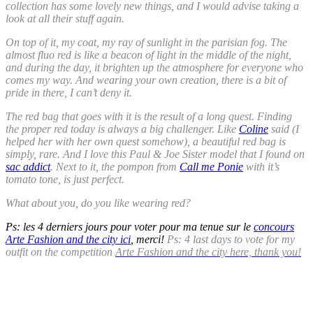
collection has some lovely new things, and I would advise taking a
look at all their stuff again.
On top of it, my coat, my ray of sunlight in the parisian fog. The
almost fluo red is like a beacon of light in the middle of the night,
and during the day, it brighten up the atmosphere for everyone who
comes my way. And wearing your own creation, there is a bit of
pride in there, I can’t deny it.
The red bag that goes with it is the result of a long quest. Finding
the proper red today is always a big challenger. Like
Coline
said (I
helped her with her own quest somehow), a beautiful red bag is
simply, rare. And I love this Paul & Joe Sister model that I found on
sac addict
. Next to it, the pompon from
Call me Ponie
with it’s
tomato tone, is just perfect.
What about you, do you like wearing red?
Ps: les 4 derniers jours pour voter pour ma tenue sur le
concours
Arte Fashion and the city ici
, merci!
Ps: 4 last days to vote for my
outfit on the competition
Arte Fashion and the city here, thank you!