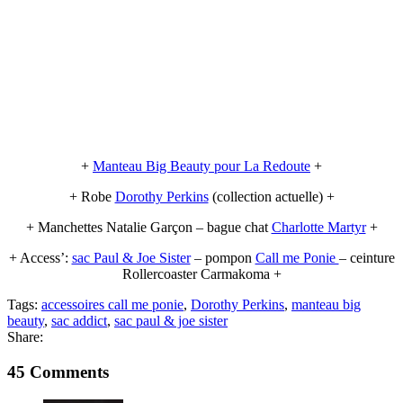
+
Manteau Big Beauty pour La Redoute
+
+ Robe
Dorothy Perkins
(collection actuelle) +
+ Manchettes Natalie Garçon – bague chat
Charlotte Martyr
+
+ Access’:
sac Paul & Joe Sister
– pompon
Call me Ponie
– ceinture
Rollercoaster Carmakoma +
Tags:
accessoires call me ponie
,
Dorothy Perkins
,
manteau big
beauty
,
sac addict
,
sac paul & joe sister
Share:
45 Comments