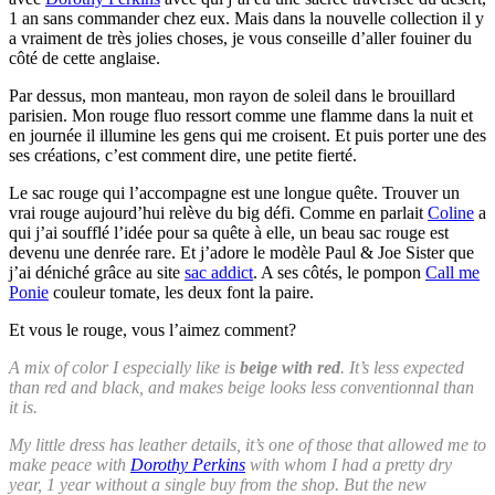
1 an sans commander chez eux. Mais dans la nouvelle collection il y
a vraiment de très jolies choses, je vous conseille d’aller fouiner du
côté de cette anglaise.
Par dessus, mon manteau, mon rayon de soleil dans le brouillard
parisien. Mon rouge fluo ressort comme une flamme dans la nuit et
en journée il illumine les gens qui me croisent. Et puis porter une des
ses créations, c’est comment dire, une petite fierté.
Le sac rouge qui l’accompagne est une longue quête. Trouver un
vrai rouge aujourd’hui relève du big défi. Comme en parlait
Coline
a
qui j’ai soufflé l’idée pour sa quête à elle, un beau sac rouge est
devenu une denrée rare. Et j’adore le modèle Paul & Joe Sister que
j’ai déniché grâce au site
sac addict
. A ses côtés, le pompon
Call me
Ponie
couleur tomate, les deux font la paire.
Et vous le rouge, vous l’aimez comment?
A mix of color I especially like is
beige with red
. It’s less expected
than red and black, and makes beige looks less conventionnal than
it is.
My little dress has leather details, it’s one of those that allowed me to
make peace with
Dorothy Perkins
with whom I had a pretty dry
year, 1 year without a single buy from the shop. But the new