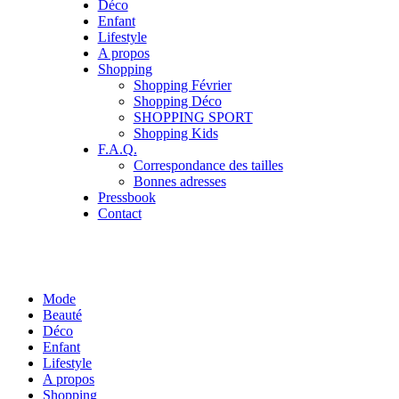
Déco
Enfant
Lifestyle
A propos
Shopping
Shopping Février
Shopping Déco
SHOPPING SPORT
Shopping Kids
F.A.Q.
Correspondance des tailles
Bonnes adresses
Pressbook
Contact
Mode
Beauté
Déco
Enfant
Lifestyle
A propos
Shopping