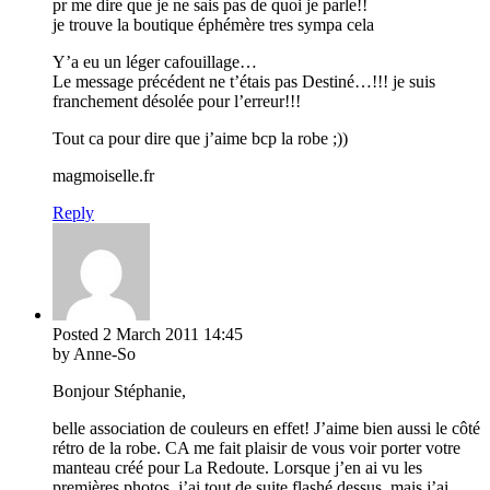
pr me dire que je ne sais pas de quoi je parle!!
je trouve la boutique éphémère tres sympa cela
Y’a eu un léger cafouillage…
Le message précédent ne t’étais pas Destiné…!!! je suis
franchement désolée pour l’erreur!!!
Tout ca pour dire que j’aime bcp la robe ;))
magmoiselle.fr
Reply
Posted
2 March 2011
14:45
by Anne-So
Bonjour Stéphanie,
belle association de couleurs en effet! J’aime bien aussi le côté
rétro de la robe. CA me fait plaisir de vous voir porter votre
manteau créé pour La Redoute. Lorsque j’en ai vu les
premières photos, j’ai tout de suite flashé dessus, mais j’ai