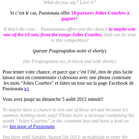
What do you say? Love it?
Si c’est le cas, Passionata offre
10 parures Jolies Courbes à
gagner
!
If that’s the case… Passionnata offers you the chance
to maybe win
one of the 10 sets, from the range Jolies Courbes
, that can be won
in this competition!
(
parure Poupoupidou noire et shorty
)
(the Poupoupidou set, in black and with shorty)
Pour tenter votre chance, et parce que c’est l’été, rien de plus facile
laissez moi un commentaire ci-dessous avec une phrase contenant
les mots “Jolies Courbes” et faites un tour sur la page Facebook de
Passionata
ici
Vous avez jusqu’au dimanche 5 aoûtl 2012 minuit!!
To maybe have a chance to win one of these set and because it’s
summer, nothing more easy! Please leave a message containing the
words “Jolies Courbes” in the comment box and have a look on
the
fan page of Passionata
.
You have until Sunday August 5th 2012, at midnight to enter the