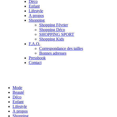
Déco
Enfant
Lifestyle
A propos
Shopping
Shopping Février
Shopping Déco
SHOPPING SPORT
Shopping Kids
F.A.Q.
Correspondance des tailles
Bonnes adresses
Pressbook
Contact
Mode
Beauté
Déco
Enfant
Lifestyle
A propos
Shopping