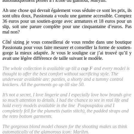
automatiquement penser à l’icône du glamour, Marylin.
Ah une chose qui devrait également vous séduire ce sont les prix, ils
sont ultra doux, Passionata a voulu une gamme accessible. Comptez
36 euros pour un soutien-gorge avec armatures et 18 euros pour un
slip, soit une parure complète pour une cinquantaine d’euros. Pas
mal non?
Côté sizing je vous conseillerai de vous rendre dans une boutique
Passionata pour vous faire mesurer et conseiller la forme de soutien-
gorge la mieux adaptée. Je vous le souligne car j’ai trouvé qu’il y
avait une légère différence de taille suivant le modèle.
The whole collection is available up till a
cup F
and every model is
thought to offer the best comfort without sacrificing style. The
underwear available are: panties, a shorty and a tummy control
knickers. All the garments go up till size 50.
It’s not a secret, I love lingerie and I especially love how brands give
so much attention to details. I had the chance to see in real life and
hold every models available in the line Poupoupidou and I
completely fell for the plumetis (satin stitch), the padded straps and
the retro bottom garments.
The gorgeous blond model chosen for the shooting makes us think
automatically of the glamorous icon: Marilyn.