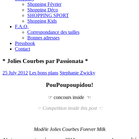
Shopping Février
Shopping Déco
SHOPPING SPORT
Shopping Kids
F.A.Q.
Correspondance des tailles
Bonnes adresses
Pressbook
Contact
* Jolies Courbes par Passionata *
25 July 2012
Les bons plans
Stephanie Zwicky
PouPoupoupidou!
☞ concours inside ☜
☞
Competition inside this post
☜
Modèle Jolies Courbes Forever Milk