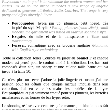
Passionata’s main goal is to sublimate the modern women and her
curves. To do so, the brand launched a new range of lingerie
dedicated to generous attributes:
Jolies Courbes
. The range is very
pretty and offers already 3 lines:
Poupoupidou
: hypra pin up, plumetis, petit noeud, très
inspiré du style Marylin /
Pin-up, plumetis (satin stitch), small
ribbons, the garnement was based on Marilyn Monroe’s style.
Exquise
: du tulle et de la transparence /
Tulle and
transparency.
Forever
: romantique avec sa broderie anglaise /
Romantic
with English style embroidery.
Toute la collection Jolies Courbes va jusqu’au
bonnet F
et chaque
modèle est pensé pour le confort allié à la séduction. Les bas sont
composés d’un slip, un shorty et une culotte taille haute qui va
jusqu’à la taille 50.
Ce n’est plus un secret j’adore la jolie lingerie et surtout j’ai une
passion pour les détails que chaque marque impulse dans leur
collection. J’ai eu entre les mains les modèles de la ligne
Poupoupidou
et j’ai vraiment craqué pour ses plumetis, les bretelles
matelassées et les formes de bas hyper rétro.
Le shooting réalisé avec cette très jolie mannequin blonde nous fait