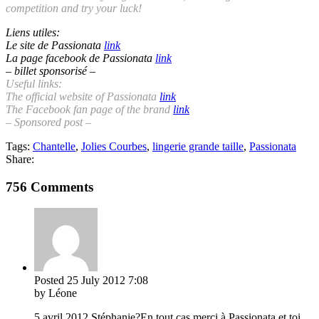
competition and try your luck!
Liens utiles:
Le site de Passionata
link
La page facebook de Passionata
link
– billet sponsorisé –
Useful links:
The official website of Passionata
link
The Facebook fan page of the brand
link
– Sponsored post –
Tags:
Chantelle
,
Jolies Courbes
,
lingerie grande taille
,
Passionata
Share:
756 Comments
Posted
25 July 2012
7:08
by Léone
5 avril 2012 Stéphanie?En tout cas merci à Passionata et toi