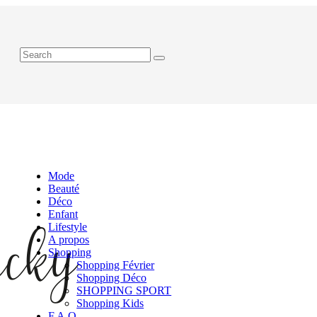
Mode
Beauté
Déco
Enfant
Lifestyle
A propos
Shopping
Shopping Février
Shopping Déco
SHOPPING SPORT
Shopping Kids
F.A.Q.