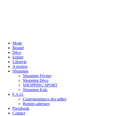
Mode
Beauté
Déco
Enfant
Lifestyle
A propos
Shopping
Shopping Février
Shopping Déco
SHOPPING SPORT
Shopping Kids
F.A.Q.
Correspondance des tailles
Bonnes adresses
Pressbook
Contact