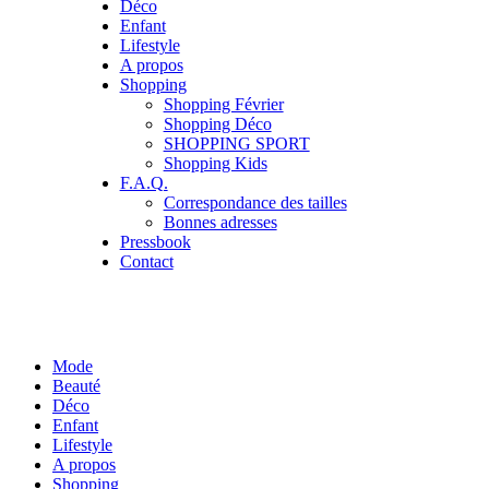
Déco
Enfant
Lifestyle
A propos
Shopping
Shopping Février
Shopping Déco
SHOPPING SPORT
Shopping Kids
F.A.Q.
Correspondance des tailles
Bonnes adresses
Pressbook
Contact
Mode
Beauté
Déco
Enfant
Lifestyle
A propos
Shopping