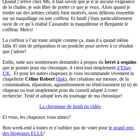
Quand j’arrive chez M6, il faut savoir que je n’ai aucune exigeance
de la chaîne, je suis libre de porter ce que je veux. Alors quand je
tombe sur des artistes créatifs bien motivés, nous délirons ensemble
sur un maquillage ou une coiffeur. Et lundi j’étais particulièrement
ravie de ce qu’à réalisé Cassandre la maquilleuse et Benjamin le
coiffeur. Merci!
La coiffeur a l’air toute simple comme ça, mais il a quand même
fallu 45 min de préparation et un postiche pour arriver à ce résultat
que j’adore!
Enfin, suite aux nombreuses demandes à propos du
béret à sequins
que je portais pour ma chronique, il vient tout simplement
d’Ebay
UK
. Et pour les autres chapeaux je vous recommande vivement la
chapellerie
Céline Robert
(
link
), des créations sur mesure, de la
costumisation, réparation, agrandissement ou rétrécissement (si si) de
chapeau ou tout simplement pour du conseil adapté à votre
recherche. Testé et adopté lors du tournage de ma chronique!
La chronique de lundi en vidéo
Et vous, les chapeaux vous aimez?
Bon week-end à toutes et n’oubliez pas de voter pour
le grand prix
des blogeuses ELLE
!