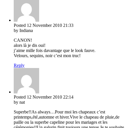
Posted
12 November 2010
21:33
by Indiana
CANON!
alors là je dis oui!
j’aime mille fois davantage que le look fauve.
Velours, sequins, noir c’est mon truc!
Reply
Posted
12 November 2010
22:14
by nat
Superbe!!As always…Pour moi les chapeaux c’est
printemps,été,automne et hiver.Vive le chapeau de pluie,de
paille ou la superbe capeline pour les mariages et les
cérémonies!!Un galurin finit toujours une tenue.Je te souhaite