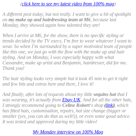
(
click here to see my latest video from 100% mag
)
A different post today, but not really. I want to give a bit of spotlight
on
my make up and hairdressing team at M6
, because last
Monday, they showed again how talented they are!
When I arrive at M6, for the show, there is no specific styling or
trends decided by the TV execs, I’m free to wear whatever I want to
wear. So when I’m surrounded by a super motivated team of people
like this one, we just go with the flow with the make up and hair
styling. And on Monday, I was especially happy with what
Cassandre, make up artist and Benjamin, hairdresser, did for me.
Thank you!
The hair styling looks very simple but it took 45 min to get it right
and few bits and extras here and there, I love it!
And finally, after lots of requests about my little
sequins hat
that I
was wearing, it’s actually from
Ebay UK
. And for all the other hats,
I strongly recommend going to
Celine Robert
‘s shop
(
link
)
, which
has fitted hats, customisation, repairs, hat size change (bigger or
smaller (yes, you can do that as well!)), or even some good advice.
It was tested and approved during my little video!
My Monday interview on 100% Mag