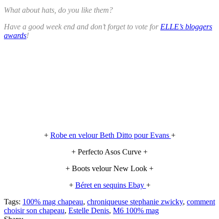
What about hats, do you like them?
Have a good week end and don’t forget to vote for
ELLE’s bloggers
awards
!
+
Robe en velour Beth Ditto pour Evans
+
+ Perfecto Asos Curve +
+ Boots velour New Look +
+
Béret en sequins Ebay
+
Tags:
100% mag chapeau
,
chroniqueuse stephanie zwicky
,
comment
choisir son chapeau
,
Estelle Denis
,
M6 100% mag