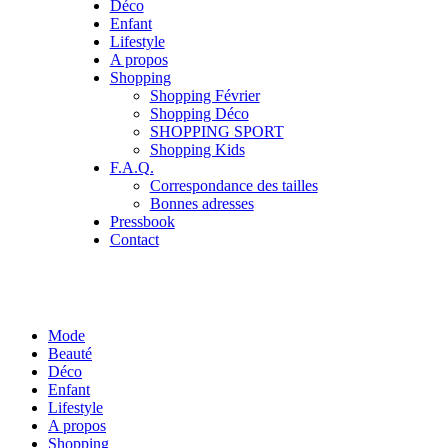
Déco
Enfant
Lifestyle
A propos
Shopping
Shopping Février
Shopping Déco
SHOPPING SPORT
Shopping Kids
F.A.Q.
Correspondance des tailles
Bonnes adresses
Pressbook
Contact
Mode
Beauté
Déco
Enfant
Lifestyle
A propos
Shopping