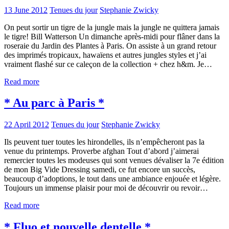
13 June 2012
Tenues du jour
Stephanie Zwicky
On peut sortir un tigre de la jungle mais la jungle ne quittera jamais
le tigre! Bill Watterson Un dimanche après-midi pour flâner dans la
roseraie du Jardin des Plantes à Paris. On assiste à un grand retour
des imprimés tropicaux, hawaïens et autres jungles styles et j’ai
vraiment flashé sur ce caleçon de la collection + chez h&m. Je…
Read more
* Au parc à Paris *
22 April 2012
Tenues du jour
Stephanie Zwicky
Ils peuvent tuer toutes les hirondelles, ils n’empêcheront pas la
venue du printemps. Proverbe afghan Tout d’abord j’aimerai
remercier toutes les modeuses qui sont venues dévaliser la 7e édition
de mon Big Vide Dressing samedi, ce fut encore un succès,
beaucoup d’adoptions, le tout dans une ambiance enjouée et légère.
Toujours un immense plaisir pour moi de découvrir ou revoir…
Read more
* Fluo et nouvelle dentelle *