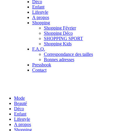
Déco
Enfant
Lifestyle
A propos
Shopping
Shopping Février
Shopping Déco
SHOPPING SPORT
Shopping Kids
F.A.Q.
Correspondance des tailles
Bonnes adresses
Pressbook
Contact
Mode
Beauté
Déco
Enfant
Lifestyle
A propos
Shopping