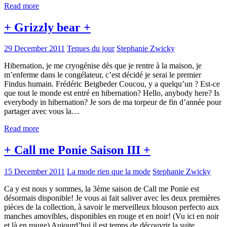
Read more
+ Grizzly bear +
29 December 2011
Tenues du jour
Stephanie Zwicky
Hibernation, je me cryogénise dès que je rentre à la maison, je
m’enferme dans le congélateur, c’est décidé je serai le premier
Findus humain. Frédéric Beigbeder Coucou, y a quelqu’un ? Est-ce
que tout le monde est entré en hibernation? Hello, anybody here? Is
everybody in hibernation? Je sors de ma torpeur de fin d’année pour
partager avec vous la…
Read more
+ Call me Ponie Saison III +
15 December 2011
La mode rien que la mode
Stephanie Zwicky
Ca y est nous y sommes, la 3ème saison de Call me Ponie est
désormais disponible! Je vous ai fait saliver avec les deux premières
pièces de la collection, à savoir le merveilleux blouson perfecto aux
manches amovibles, disponibles en rouge et en noir! (Vu ici en noir
et là en rouge) Aujourd’hui il est temps de découvrir la suite…