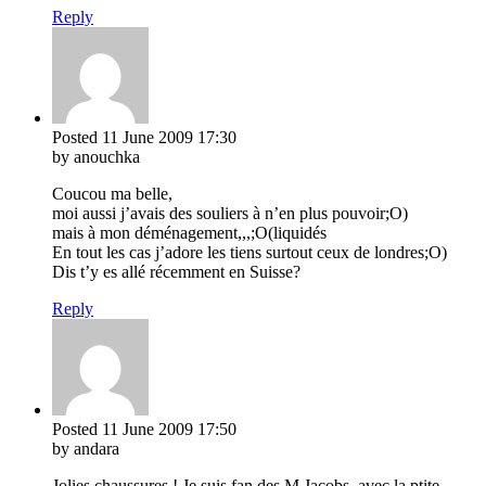
Reply
Posted
11 June 2009
17:30
by anouchka
Coucou ma belle,
moi aussi j’avais des souliers à n’en plus pouvoir;O)
mais à mon déménagement,,,;O(liquidés
En tout les cas j’adore les tiens surtout ceux de londres;O)
Dis t’y es allé récemment en Suisse?
Reply
Posted
11 June 2009
17:50
by andara
Jolies chaussures ! Je suis fan des M Jacobs, avec la ptite