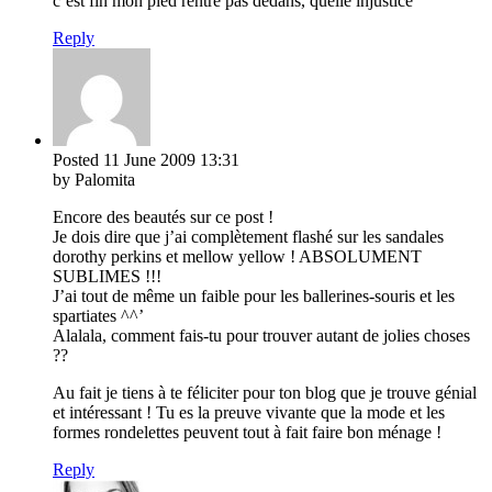
c’est fin mon pied rentre pas dedans, quelle injustice
Reply
Posted
11 June 2009
13:31
by Palomita
Encore des beautés sur ce post !
Je dois dire que j’ai complètement flashé sur les sandales
dorothy perkins et mellow yellow ! ABSOLUMENT
SUBLIMES !!!
J’ai tout de même un faible pour les ballerines-souris et les
spartiates ^^’
Alalala, comment fais-tu pour trouver autant de jolies choses
??
Au fait je tiens à te féliciter pour ton blog que je trouve génial
et intéressant ! Tu es la preuve vivante que la mode et les
formes rondelettes peuvent tout à fait faire bon ménage !
Reply