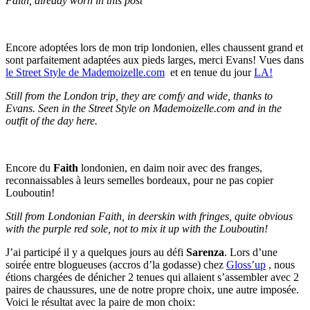
Faith, already worn in this post
Encore adoptées lors de mon trip londonien, elles chaussent grand et
sont parfaitement adaptées aux pieds larges, merci Evans! Vues dans
le Street Style de Mademoizelle.com
et en tenue du jour
LA!
Still from the London trip, they are comfy and wide, thanks to
Evans. Seen in the Street Style on Mademoizelle.com and in the
outfit of the day here.
Encore du
Faith
londonien, en daim noir avec des franges,
reconnaissables à leurs semelles bordeaux, pour ne pas copier
Louboutin!
Still from Londonian Faith, in deerskin with fringes, quite obvious
with the purple red sole, not to mix it up with the Louboutin!
J’ai participé il y a quelques jours au défi
Sarenza
. Lors d’une
soirée entre blogueuses (accros d’la godasse) chez
Gloss’up
, nous
étions chargées de dénicher 2 tenues qui allaient s’assembler avec 2
paires de chaussures, une de notre propre choix, une autre imposée.
Voici le résultat avec la paire de mon choix: