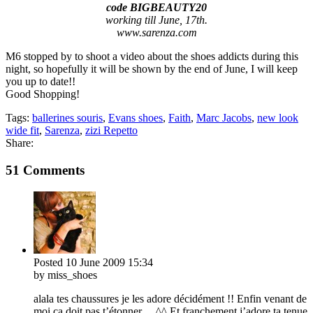
code BIGBEAUTY20
working till June, 17th.
www.sarenza.com
M6 stopped by to shoot a video about the shoes addicts during this
night, so hopefully it will be shown by the end of June, I will keep
you up to date!!
Good Shopping!
Tags:
ballerines souris
,
Evans shoes
,
Faith
,
Marc Jacobs
,
new look
wide fit
,
Sarenza
,
zizi Repetto
Share:
51 Comments
Posted
10 June 2009
15:34
by miss_shoes
alala tes chaussures je les adore décidément !! Enfin venant de
moi ça doit pas t’étonner… ^^ Et franchement j’adore ta tenue