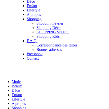
Déco
Enfant
Lifestyle
A propos
Shopping
Shopping Février
Shopping Déco
SHOPPING SPORT
Shopping Kids
F.A.Q.
Correspondance des tailles
Bonnes adresses
Pressbook
Contact
Mode
Beauté
Déco
Enfant
Lifestyle
A propos
Shopping