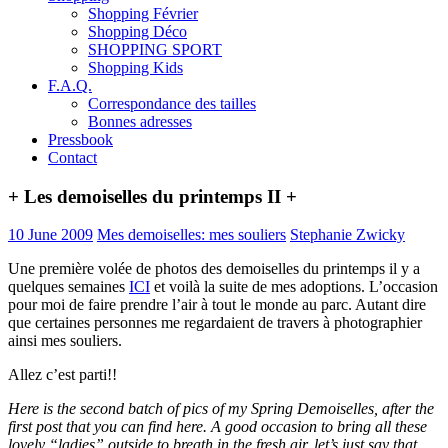
Shopping Février
Shopping Déco
SHOPPING SPORT
Shopping Kids
F.A.Q.
Correspondance des tailles
Bonnes adresses
Pressbook
Contact
+ Les demoiselles du printemps II +
10 June 2009
Mes demoiselles: mes souliers
Stephanie Zwicky
Une première volée de photos des demoiselles du printemps il y a
quelques semaines
ICI
et voilà la suite de mes adoptions. L’occasion
pour moi de faire prendre l’air à tout le monde au parc. Autant dire
que certaines personnes me regardaient de travers à photographier
ainsi mes souliers.
Allez c’est parti!!
Here is the second batch of pics of my Spring Demoiselles, after the
first post that you can find here. A good occasion to bring all these
lovely “ladies” outside to breath in the fresh air, let’s just say that