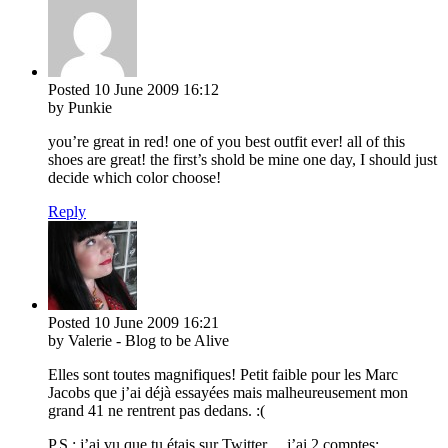
Posted
10 June 2009
16:12
by Punkie
you’re great in red! one of you best outfit ever! all of this
shoes are great! the first’s shold be mine one day, I should just
decide which color choose!
Reply
Posted
10 June 2009
16:21
by Valerie - Blog to be Alive
Elles sont toutes magnifiques! Petit faible pour les Marc
Jacobs que j’ai déjà essayées mais malheureusement mon
grand 41 ne rentrent pas dedans. :(
P.S.: j’ai vu que tu étais sur Twitter… j’ai 2 comptes: