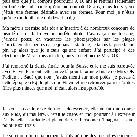
plus tard que j’ai compris pourquoi! A 16 ans je rentrais facilement
en boîte de nuit parce qu’on me donnait 18 ans, dans leurs yeux
j’étais une femme désirable avec ses formes. Pour moi je n’étais
qu’une rondouillarde qui devait maigrir.
Ma mère s’est mise très tôt à m’inscrire à de nombreux concours de
beauté et m’a fait devenir modèle photo. J’avais ça dans le sang,
j’aimais poser, en vacances les photographes sur les plages
s’arrêtaient des heures car je jouais la starlette, je tapais la pose façon
pin up alors que je n’étais qu’une enfant. J’ai participé à des
élections de Miss.. miss machin, miss truc et même Miss OK!
J’ai remporté la demie finale pour la Suisse et je me suis retrouvée
avec Flavie Flament cette année là pour la grande finale de Miss OK
Podium… Sauf que non, j’avais menti sur mon poids, je pesais à
cette époque 6 kg de plus que Flavie et me retrouver parmi d’autres
filles plus minces que moi m’était alors insupportable.
Je vous passe le reste de mon adolescence, elle ne fut que course
aux kilos, du mal être. C’était le chaos en moi pourtant à l’extérieur
j’étais belle, souriante et pleine de vie. Personne n’imaginait à quel
point je souffrais.
Le summum fut certainement la fois où une des mes pires ennemis,