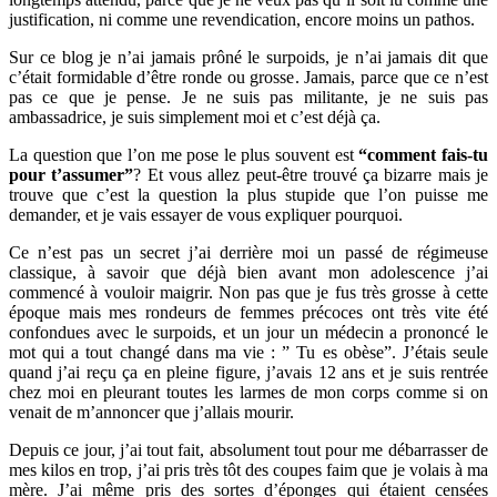
justification, ni comme une revendication, encore moins un pathos.
Sur ce blog je n’ai jamais prôné le surpoids, je n’ai jamais dit que
c’était formidable d’être ronde ou grosse. Jamais, parce que ce n’est
pas ce que je pense. Je ne suis pas militante, je ne suis pas
ambassadrice, je suis simplement moi et c’est déjà ça.
La question que l’on me pose le plus souvent est
“comment fais-tu
pour t’assumer”
? Et vous allez peut-être trouvé ça bizarre mais je
trouve que c’est la question la plus stupide que l’on puisse me
demander, et je vais essayer de vous expliquer pourquoi.
Ce n’est pas un secret j’ai derrière moi un passé de régimeuse
classique, à savoir que déjà bien avant mon adolescence j’ai
commencé à vouloir maigrir. Non pas que je fus très grosse à cette
époque mais mes rondeurs de femmes précoces ont très vite été
confondues avec le surpoids, et un jour un médecin a prononcé le
mot qui a tout changé dans ma vie : ” Tu es obèse”. J’étais seule
quand j’ai reçu ça en pleine figure, j’avais 12 ans et je suis rentrée
chez moi en pleurant toutes les larmes de mon corps comme si on
venait de m’annoncer que j’allais mourir.
Depuis ce jour, j’ai tout fait, absolument tout pour me débarrasser de
mes kilos en trop, j’ai pris très tôt des coupes faim que je volais à ma
mère. J’ai même pris des sortes d’éponges qui étaient censées