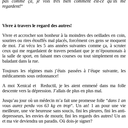
pas comme ça, je vois très bien comment est-ce qu’ils me
regardent!
“
Vivre à travers le regard des autres!
Vivre et accrocher son bonheur à la moindres des oeillades en coin,
sourires ou rires étouffés mal placés, forcément ces gens se moquent
de moi. J’ai vécu les 5 ans années suivantes comme ça, à scruter
ceux qui me regardaient de travers pendant que je m’époumonais à
la salle de sport, en faisant mes courses ou tout simplement en me
baladant dans la rue.
Toujours les régimes mais j’étais passées à l’étape suivante, les
médicaments sous ordonnance!
A moi Xenical et Reductil, je les aient emmené dans ma folle
descente vers la dépression. J’allais de plus en plus mal.
Jusqu’au jour où un médecin m’a fait une promesse folle “
dans 1 an
vous aurez perdu vos 63 kg en trop
“. Un an! 1 an pour une vie
meilleure, une vie heureuse sans soucis, fini les pleures, fini les anti-
depresseurs, les envies de mourir, fini les regards des autres! Un an
et ma vie deviendra un paradis. Où dois-je signer?