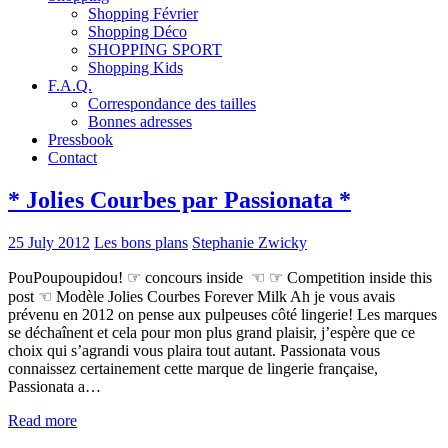
Shopping Février
Shopping Déco
SHOPPING SPORT
Shopping Kids
F.A.Q.
Correspondance des tailles
Bonnes adresses
Pressbook
Contact
* Jolies Courbes par Passionata *
25 July 2012
Les bons plans
Stephanie Zwicky
PouPoupoupidou! ☞ concours inside ☜ ☞ Competition inside this
post ☜ Modèle Jolies Courbes Forever Milk Ah je vous avais
prévenu en 2012 on pense aux pulpeuses côté lingerie! Les marques
se déchaînent et cela pour mon plus grand plaisir, j’espère que ce
choix qui s’agrandi vous plaira tout autant. Passionata vous
connaissez certainement cette marque de lingerie française,
Passionata a…
Read more