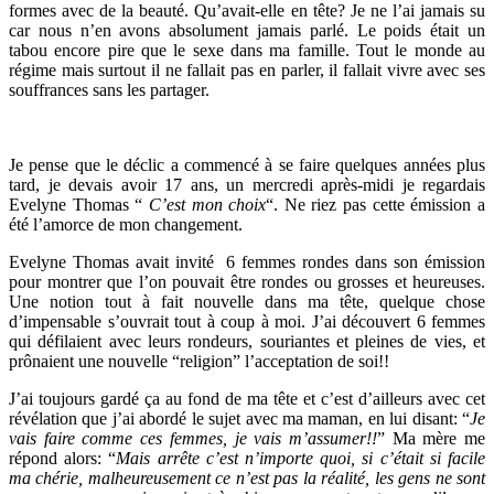
formes avec de la beauté. Qu’avait-elle en tête? Je ne l’ai jamais su
car nous n’en avons absolument jamais parlé. Le poids était un
tabou encore pire que le sexe dans ma famille. Tout le monde au
régime mais surtout il ne fallait pas en parler, il fallait vivre avec ses
souffrances sans les partager.
Je pense que le déclic a commencé à se faire quelques années plus
tard, je devais avoir 17 ans, un mercredi après-midi je regardais
Evelyne Thomas “
C’est mon choix
“. Ne riez pas cette émission a
été l’amorce de mon changement.
Evelyne Thomas avait invité 6 femmes rondes dans son émission
pour montrer que l’on pouvait être rondes ou grosses et heureuses.
Une notion tout à fait nouvelle dans ma tête, quelque chose
d’impensable s’ouvrait tout à coup à moi. J’ai découvert 6 femmes
qui défilaient avec leurs rondeurs, souriantes et pleines de vies, et
prônaient une nouvelle “religion” l’acceptation de soi!!
J’ai toujours gardé ça au fond de ma tête et c’est d’ailleurs avec cet
révélation que j’ai abordé le sujet avec ma maman, en lui disant: “
Je
vais faire comme ces femmes, je vais m’assumer!!
” Ma mère me
répond alors: “
Mais arrête c’est n’importe quoi, si c’était si facile
ma chérie, malheureusement ce n’est pas la réalité, les gens ne sont