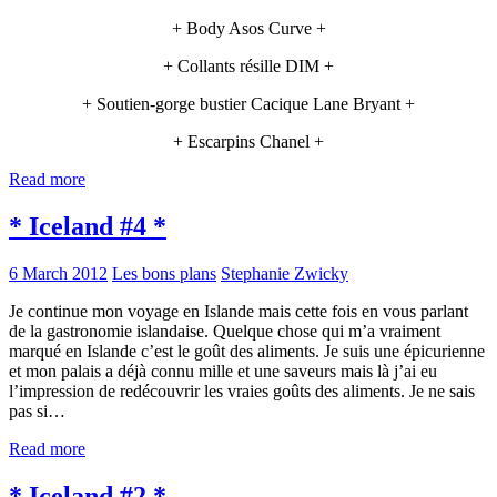
+ Body Asos Curve +
+ Collants résille DIM +
+ Soutien-gorge bustier Cacique Lane Bryant +
+ Escarpins Chanel +
Read more
* Iceland #4 *
6 March 2012
Les bons plans
Stephanie Zwicky
Je continue mon voyage en Islande mais cette fois en vous parlant
de la gastronomie islandaise. Quelque chose qui m’a vraiment
marqué en Islande c’est le goût des aliments. Je suis une épicurienne
et mon palais a déjà connu mille et une saveurs mais là j’ai eu
l’impression de redécouvrir les vraies goûts des aliments. Je ne sais
pas si…
Read more
* Iceland #2 *