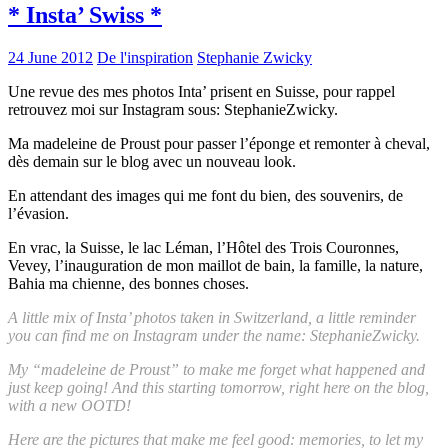
* Insta’ Swiss *
24 June 2012
De l'inspiration
Stephanie Zwicky
Une revue des mes photos Inta’ prisent en Suisse, pour rappel
retrouvez moi sur Instagram sous: StephanieZwicky.
Ma madeleine de Proust pour passer l’éponge et remonter à cheval,
dès demain sur le blog avec un nouveau look.
En attendant des images qui me font du bien, des souvenirs, de
l’évasion.
En vrac, la Suisse, le lac Léman, l’Hôtel des Trois Couronnes,
Vevey, l’inauguration de mon maillot de bain, la famille, la nature,
Bahia ma chienne, des bonnes choses.
A little mix of Insta’ photos taken in Switzerland, a little reminder
you can find me on Instagram under the name: StephanieZwicky.
My “madeleine de Proust” to make me forget what happened and
just keep going! And this starting tomorrow, right here on the blog,
with a new OOTD!
Here are the pictures that make me feel good: memories, to let my