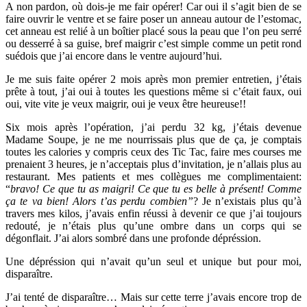
A non pardon, où dois-je me fair opérer! Car oui il s’agit bien de se
faire ouvrir le ventre et se faire poser un anneau autour de l’estomac,
cet anneau est relié à un boîtier placé sous la peau que l’on peu serré
ou desserré à sa guise, bref maigrir c’est simple comme un petit rond
suédois que j’ai encore dans le ventre aujourd’hui.
Je me suis faite opérer 2 mois après mon premier entretien, j’étais
prête à tout, j’ai oui à toutes les questions même si c’était faux, oui
oui, vite vite je veux maigrir, oui je veux être heureuse!!
Six mois après l’opération, j’ai perdu 32 kg, j’étais devenue
Madame Soupe, je ne me nourrissais plus que de ça, je comptais
toutes les calories y compris ceux des Tic Tac, faire mes courses me
prenaient 3 heures, je n’acceptais plus d’invitation, je n’allais plus au
restaurant. Mes patients et mes collègues me complimentaient:
“
bravo! Ce que tu as maigri! Ce que tu es belle à présent! Comme
ça te va bien! Alors t’as perdu combien”
? Je n’existais plus qu’à
travers mes kilos, j’avais enfin réussi à devenir ce que j’ai toujours
redouté, je n’étais plus qu’une ombre dans un corps qui se
dégonflait. J’ai alors sombré dans une profonde dépréssion.
Une dépréssion qui n’avait qu’un seul et unique but pour moi,
disparaître.
J’ai tenté de disparaître… Mais sur cette terre j’avais encore trop de