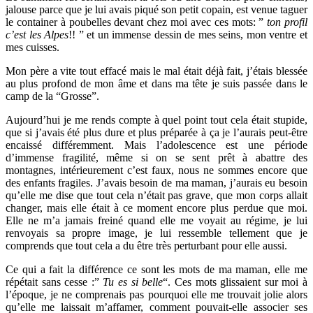
jalouse parce que je lui avais piqué son petit copain, est venue taguer
le container à poubelles devant chez moi avec ces mots: ”
ton profil
c’est les Alpes
!! ” et un immense dessin de mes seins, mon ventre et
mes cuisses.
Mon père a vite tout effacé mais le mal était déjà fait, j’étais blessée
au plus profond de mon âme et dans ma tête je suis passée dans le
camp de la “Grosse”.
Aujourd’hui je me rends compte à quel point tout cela était stupide,
que si j’avais été plus dure et plus préparée à ça je l’aurais peut-être
encaissé différemment. Mais l’adolescence est une période
d’immense fragilité, même si on se sent prêt à abattre des
montagnes, intérieurement c’est faux, nous ne sommes encore que
des enfants fragiles. J’avais besoin de ma maman, j’aurais eu besoin
qu’elle me dise que tout cela n’était pas grave, que mon corps allait
changer, mais elle était à ce moment encore plus perdue que moi.
Elle ne m’a jamais freiné quand elle me voyait au régime, je lui
renvoyais sa propre image, je lui ressemble tellement que je
comprends que tout cela a du être très perturbant pour elle aussi.
Ce qui a fait la différence ce sont les mots de ma maman, elle me
répétait sans cesse :”
Tu es si belle
“. Ces mots glissaient sur moi à
l’époque, je ne comprenais pas pourquoi elle me trouvait jolie alors
qu’elle me laissait m’affamer, comment pouvait-elle associer ses