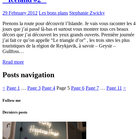
29 February 2012
Les bons plans
Stephanie Zwicky
Prenons la route pour découvrir l’Islande. Je vais vous raconter les 4
jours que j’ai passé là-bas et surtout vous montrer tous ces beaux
décors que j’ai découvert les yeux grands ouverts. Première journée
j’ai fait ce qu’on appelle “Le triangle d’or” , les trois sites les plus
touristiques de la région de Reykjavik, à savoir – Geysir –
Gullfoss…
Read more
Posts navigation
<
Page
1
…
Page
3
Page
4
Page
5
Page
6
Page
7
…
Page
11
>
Follow me
Derniers posts