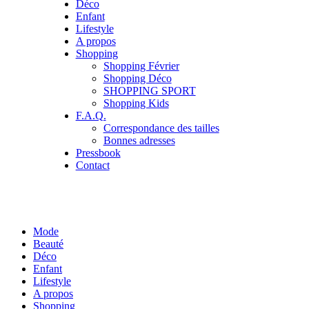
Déco
Enfant
Lifestyle
A propos
Shopping
Shopping Février
Shopping Déco
SHOPPING SPORT
Shopping Kids
F.A.Q.
Correspondance des tailles
Bonnes adresses
Pressbook
Contact
Mode
Beauté
Déco
Enfant
Lifestyle
A propos
Shopping