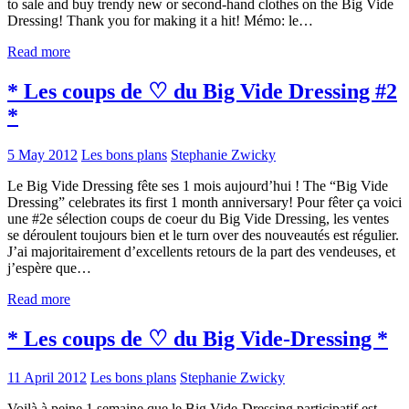
to sale and buy trendy new or second-hand clothes on the Big Vide
Dressing! Thank you for making it a hit! Mémo: le…
Read more
* Les coups de ♡ du Big Vide Dressing #2
*
5 May 2012
Les bons plans
Stephanie Zwicky
Le Big Vide Dressing fête ses 1 mois aujourd’hui ! The “Big Vide
Dressing” celebrates its first 1 month anniversary! Pour fêter ça voici
une #2e sélection coups de coeur du Big Vide Dressing, les ventes
se déroulent toujours bien et le turn over des nouveautés est régulier.
J’ai majoritairement d’excellents retours de la part des vendeuses, et
j’espère que…
Read more
* Les coups de ♡ du Big Vide-Dressing *
11 April 2012
Les bons plans
Stephanie Zwicky
Voilà à peine 1 semaine que le Big Vide-Dressing participatif est