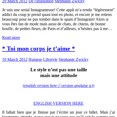
29 March 2012
De l'inspiration
Stephanie Zwicky
Je suis une serial Instagrameuse! Cette appli m’a rendu “légèrement”
addict du coup je prend quasi tout en photo, et encore je me retiens
beaucoup pour ne pas tomber dans le spam d’Instagram! Alors si
vous êtes fan de mode mais aussi de chats, de chiens, de bonne
bouffe, de petites fleurs, de Paris et d’ailleurs, n’hésitez pas à me…
Read more
* Toi mon corps je t’aime *
19 March 2012
Humeur
Lifestyle
Stephanie Zwicky
Le style n’est pas une taille
mais une attitude
(english version here // version anglaise ici)
ENGLISH VERSION HERE
Il fallait bien que je finisse par l’écrire un jour ce billet. Mais j’ai
longtemps attendu, parce que je ne veux pas qu’il soit lu comme une